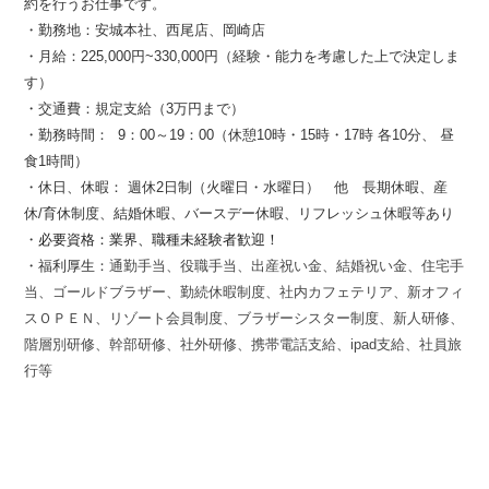
約を行うお仕事です。
・勤務地：安城本社、西尾店、岡崎店
・月給：225,000円~330,000円（経験・能力を考慮した上で決定しま
す）
・交通費：規定支給（3万円まで）
・勤務時間： 9：
0
0～19：00（休憩10時・15時・17時 各10分、 昼
食1時間）
・休日、休暇： 週休2日制（火曜日・水曜日）
他 長期休暇、産
休/育休制度、結婚休暇、バースデー休暇、リフレッシュ休暇等あり
・
必要資格：業界、職種未経験者歓迎！
・福利厚生：
通勤手当、役職手当、出産祝い金、結婚祝い金、住宅手
当、
ゴールドブラザー、勤続休暇制度、
社内カフェテリア、新オフィ
スＯＰＥＮ、リゾート会員制度、
ブラザーシスター制度、新人研修、
階層別研修、幹部研修、社外研修、
携帯電話支給、
ipad
支給、社員旅
行等